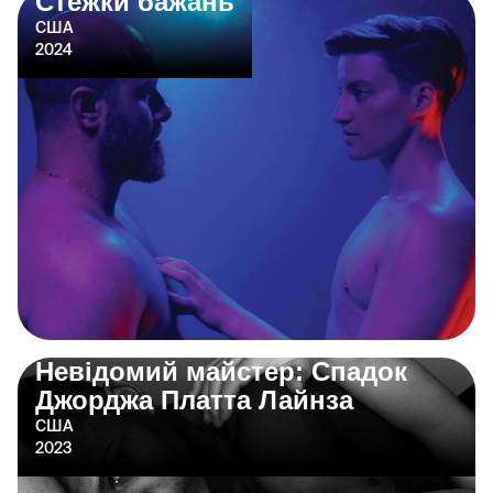
Стежки бажань
США
2024
Невідомий майстер: Спадок
Джорджа Платта Лайнза
США
2023