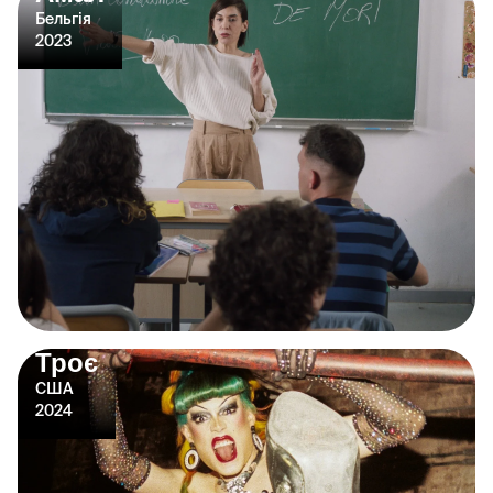
Бельгія
2023
Троє
США
2024