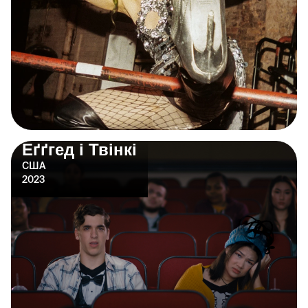
Еґґгед і Твінкі
США
2023