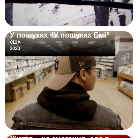
У пошуках “У пошуках Емі”
США
2023