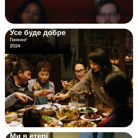
Усе буде добре
Гонконґ
2024
Ми в етері