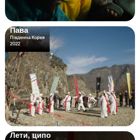
Пава
Південна Корея
2022
Лети, ципо