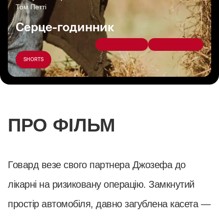
Том Петті
Серце-годинник
23/4/2024 17:50
24/4/2024 20:00
SHORTS
ПРО ФІЛЬМ
Говард везе свого партнера Джозефа до
лікарні на ризиковану операцію. Замкнутий
простір автомобіля, давно загублена касета —