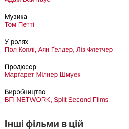
Музика
Том Петті
У ролях
Пол Коплі, Аян Ґелдер, Ліз Флетчер
Продюсер
Марґарет Мілнер Шмуек
Виробництво
BFI NETWORK, Split Second Films
Інші фільми в цій