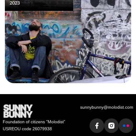
2023
sunnybunny@molodist.com
Foundation of сitizens "Molodist”
USREOU code 26079938