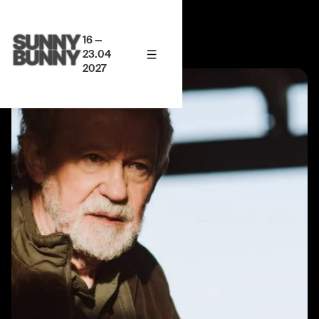
16 —
23.04
2027