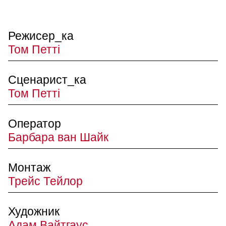
Режисер_ка
Том Петті
Сценарист_ка
Том Петті
Оператор
Барбара ван Шайк
Монтаж
Трейс Тейлор
Художник
Адам Вайтгаус