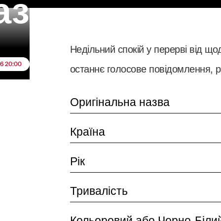
аз
Недільний спокій у перерві від що
26 20:00
останнє голосове повідомлення, 
Оригінальна назва
Країна
Рік
Тривалість
Кольоровий або Чорно-Біли