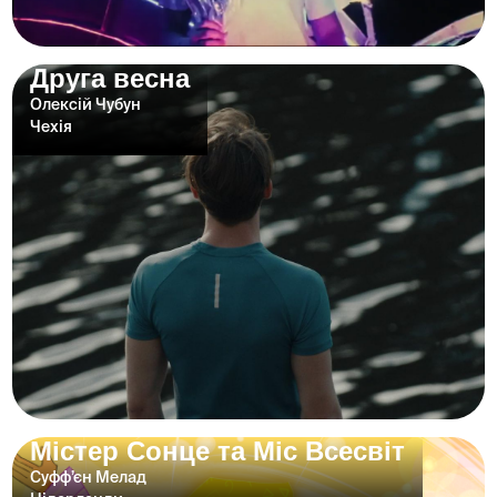
Друга весна
Олексій Чубун
Чехія
Містер Сонце та Міс Всесвіт
Суфф’єн Мелад