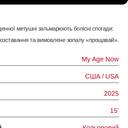
денної метушні затьмарюють болісні спогади:
розставання та вимовлене зопалу «прощавай».
My Age Now
США / USA
2025
15’
й
Кольоровий