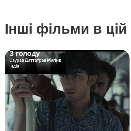
Інші фільми в цій 
З голоду
Саурав Даттатрая Магінд
Індія