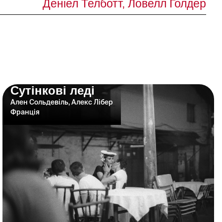
Деніел Телботт, Ловелл Голдер
Сутінкові леді
Ален Сольдевіль, Алекс Лібер
Франція