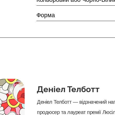
Форма
Деніел Телботт
Деніел Телботт — відзначений на
продюсер та лауреат премії Люсіл