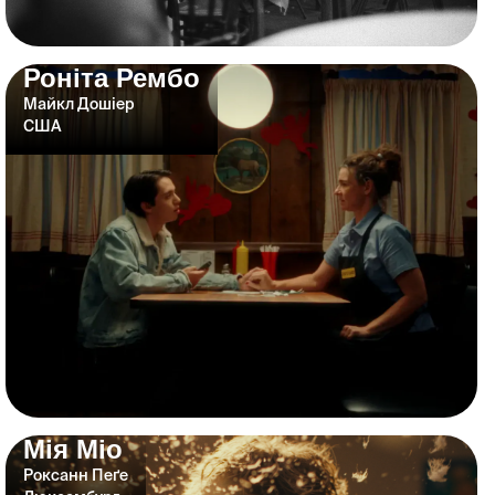
Роніта Рембо
Майкл Дошіер
США
Мія Міо
Роксанн Пеґе