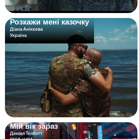
Розкажи мені казочку
Діана Анікєєва
Україна
Мій вік зараз
Деніел Телботт