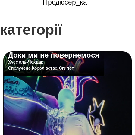
Продюсер_ка
категорії
Доки ми не повернемося
Хусс аль-Чохдар
Сполучене Королівство, Єгипет