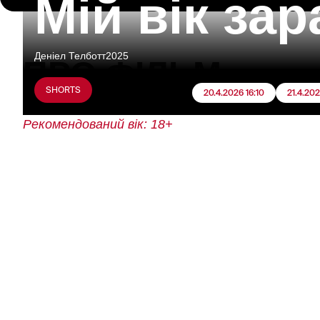
Мій вік зар
Деніел Телботт
2025
ПРО ФІЛЬМ
SHORTS
20.4.2026 16:10
21.4.20
Рекомендований вік: 18+