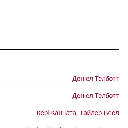
Деніел Телботт
Деніел Телботт
Кері Канната, Тайлер Воел