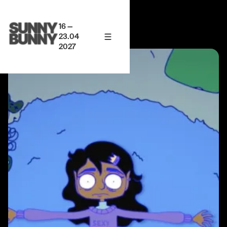
16 —
23.04
2027