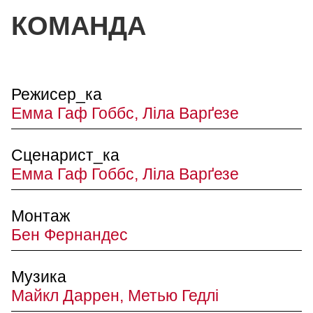
КОМАНДА
Режисер_ка
Емма Гаф Гоббс, Ліла Варґезе
Сценарист_ка
Емма Гаф Гоббс, Ліла Варґезе
Монтаж
Бен Фернандес
Музика
Майкл Даррен, Метью Гедлі