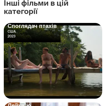
Інші фільми в цій
категорії
Споглядач птахів
США
2023
Лейкв’ю