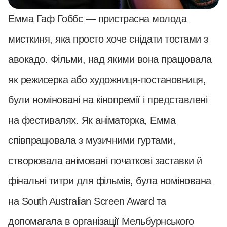
Емма Гаф Гоббс — пристрасна молода
мисткиня, яка просто хоче снідати тостами з
авокадо. Фільми, над якими вона працювала
як режисерка або художниця-постановниця,
були номіновані на кінопремії і представлені
на фестивалях. Як аніматорка, Емма
співпрацювала з музичними гуртами,
створювала анімовані початкові заставки й
фінальні титри для фільмів, була номінована
на South Australian Screen Award та
допомагала в організації Мельбурнського