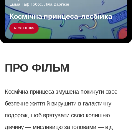
Емма Гаф Гоббс, Ліла Варґезе
Космічна принцеса-лесбійка
NEW COLORS
ПРО ФІЛЬМ
Космічна принцеса змушена покинути своє
безпечне життя й вирушити в галактичну
подорож, щоб врятувати свою колишню
дівчину — мисливицю за головами — від