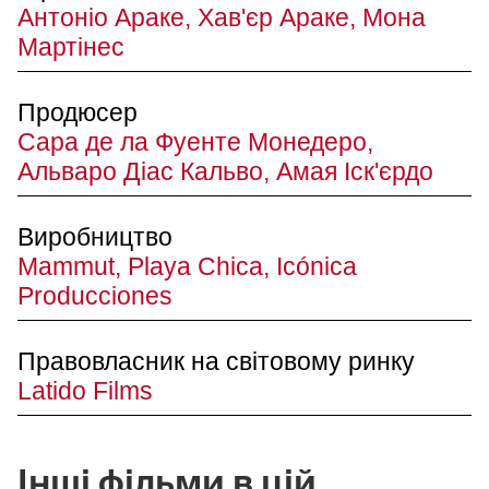
Антоніо Араке, Хав'єр Араке, Мона
Мартінес
Продюсер
Сара де ла Фуенте Монедеро,
Альваро Діас Кальво, Амая Іск'єрдо
Виробництво
Mammut, Playa Chica, Icónica
Producciones
Правовласник на світовому ринку
Latido Films
Інші фільми в цій