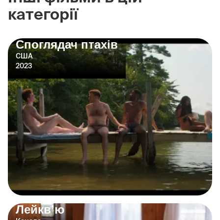
категорії
Споглядач птахів
США
2023
Лейкв’ю