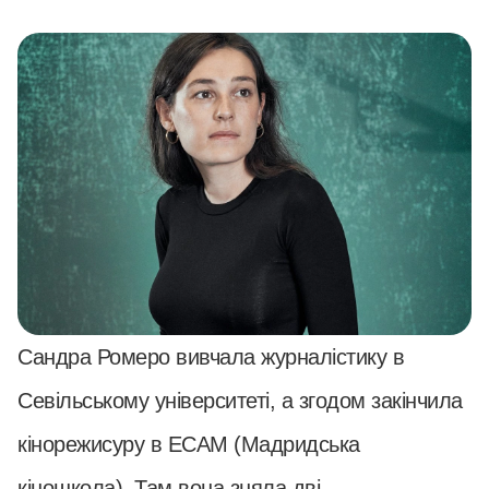
Сандра Ромеро вивчала журналістику в
Севільському університеті, а згодом закінчила
кінорежисуру в ECAM (Мадридська
кіношкола). Там вона зняла дві