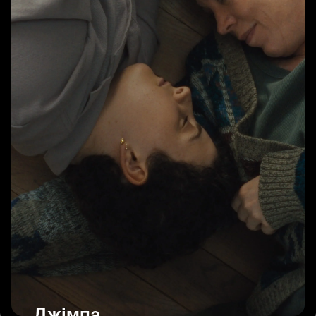
Джімпа