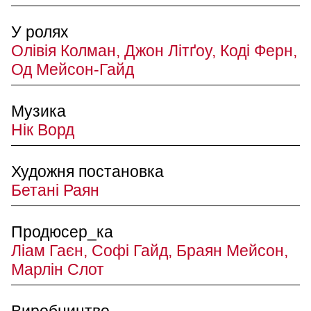
У ролях
Олівія Колман, Джон Літґоу, Коді Ферн,
Од Мейсон-Гайд
Музика
Нік Ворд
Художня постановка
Бетані Раян
Продюсер_ка
Ліам Гаєн, Софі Гайд, Браян Мейсон,
Марлін Слот
Виробництво