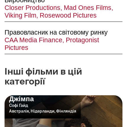
Closer Productions, Mad Ones Films,
Viking Film, Rosewood Pictures
Правовласник на світовому ринку
CAA Media Finance, Protagonist
Pictures
Інші фільми в цій
категорії
Джімпа
Софі Гайд
Австралія, Нідерланди, Фінляндія