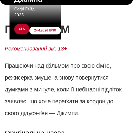
Софі Гайд
2025
ПРО ФІЛЬМ
CLS
24.4.2026 18:30
Рекомендований вік: 18+
Працюючи над фільмом про свою сім’ю,
режисерка змушена знову повернутися
думками в минуле, коли її небінарні підліток
заявляє, що хоче переїхати за кордон до
свого дідуся-ґея — Джимпи.