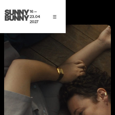
16 —
23.04
2027