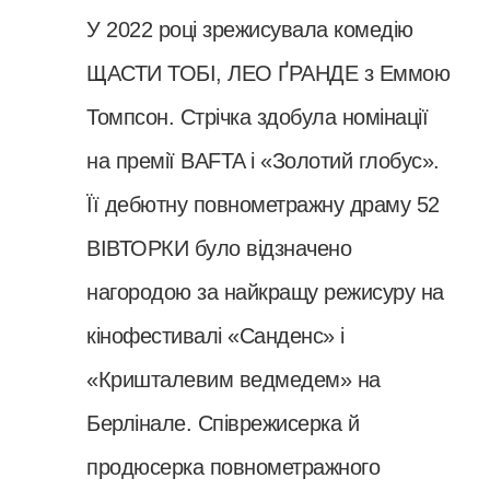
У 2022 році зрежисувала комедію
ЩАСТИ ТОБІ, ЛЕО ҐРАНДЕ з Еммою
Томпсон. Стрічка здобула номінації
на премії BAFTA і «Золотий глобус».
Її дебютну повнометражну драму 52
ВІВТОРКИ було відзначено
нагородою за найкращу режисуру на
кінофестивалі «Санденс» і
«Кришталевим ведмедем» на
Берлінале. Співрежисерка й
продюсерка повнометражного