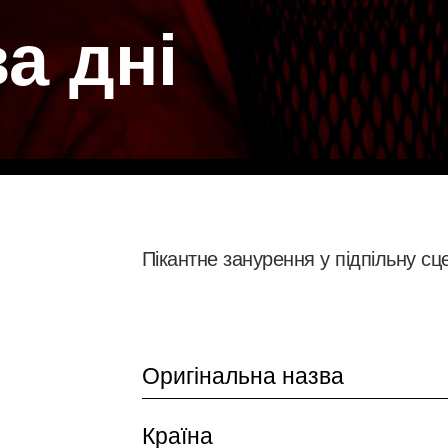
а дні
Пікантне занурення у підпільну сц
Оригінальна назва
Країна