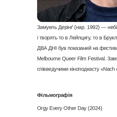
Замуель Дерінґ (нар. 1992) — небі
і творять то в Лейпцигу, то в Бру
ДВА ДНІ був показаний на фестива
Melbourne Queer Film Festival. За
співведучими кіноподкасту «Nach d
Фільмографія
Orgy Every Other Day (2024)