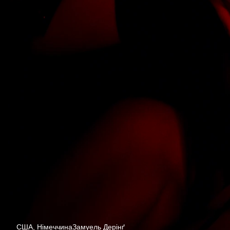
США, Німеччина
Замуель Дерінґ