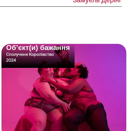
Замуель Дерінґ
Об’єкт(и) бажання
Сполучене Королівство
2024