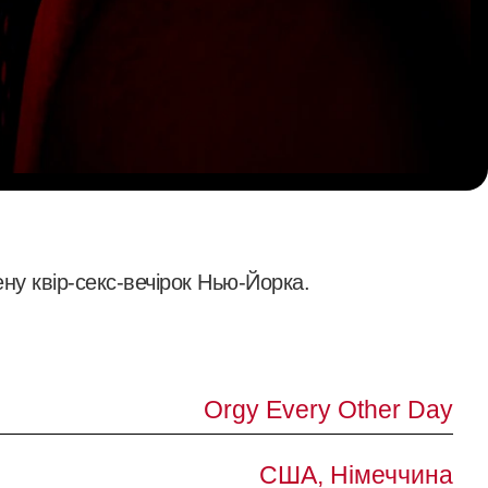
ену квір-секс-вечірок Нью-Йорка.
Orgy Every Other Day
США, Німеччина