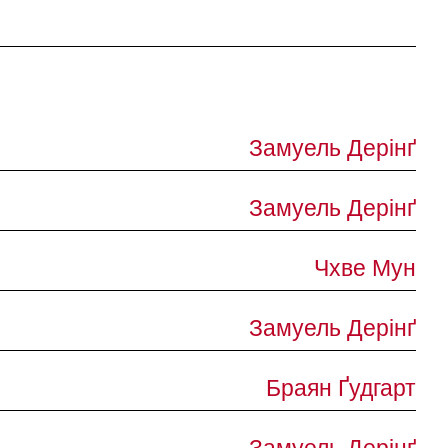
Замуель Дерінґ
Замуель Дерінґ
Чхве Мун
Замуель Дерінґ
Браян Ґудгарт