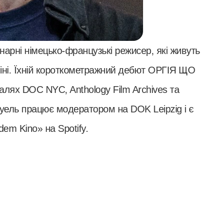
нарні німецько-французькі режисер, які живуть
кліні. Їхній короткометражний дебют ОРГІЯ ЩО
лях DOC NYC, Anthology Film Archives та
муель працює модератором на DOK Leipzig і є
em Kino» на Spotify.