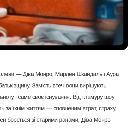
королеви — Діва Монро, Марлен Шкандаль і Аура
тьківщину. Замість втечі вони вирішують
ьноту і саме своє існування. Від гламуру шоу
ть за їхнім життям — сповненим втрат, страху,
ен бореться зі старими ранами, Діва Монро