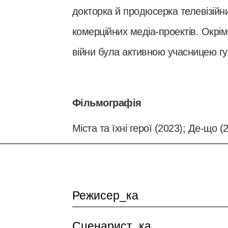
докторка й продюсерка телевізійн
комерційних медіа-проектів. Окрім 
війни була активною учасницею гу
Фільмографія
Міста та їхні герої (2023); Де-що (
Режисер_ка
Сценарист_ка