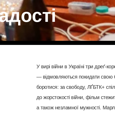
адості
У вирі війни в Україні три дреґ-
— відмовляються покидати свою ба
боротися: за свободу, ЛҐБТК+ спіл
до жорстокості війни, фільм стежи
а також незламної мужності. Марл