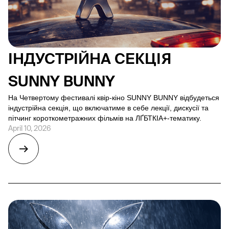
ІНДУСТРІЙНА СЕКЦІЯ
SUNNY BUNNY
На Четвертому фестивалі квір-кіно SUNNY BUNNY відбудеться
індустрійна секція, що включатиме в себе лекції, дискусії та
пітчинг короткометражних фільмів на ЛҐБТКІА+-тематику.
April 10, 2026