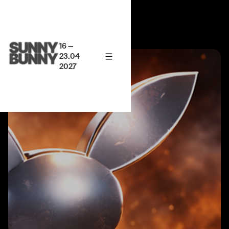
16 —
23.04
2027