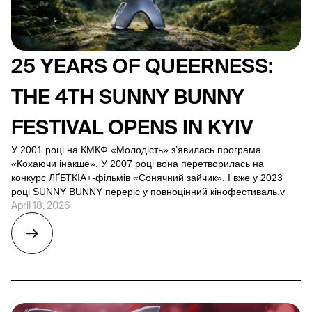
25 YEARS OF QUEERNESS:
THE 4TH SUNNY BUNNY
FESTIVAL OPENS IN KYIV
У 2001 році на КМКФ «Молодість» з’явилась програма
«Кохаючи інакше». У 2007 році вона перетворилась на
конкурс ЛҐБТКІА+-фільмів «Сонячний зайчик». І вже у 2023
році SUNNY BUNNY переріс у повноцінний кінофестиваль.v
April 18, 2026